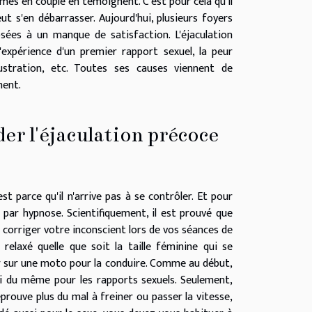
s en couple en témoignent. C'est pour cela qu'il
ut s'en débarrasser. Aujourd'hui, plusieurs foyers
es à un manque de satisfaction. L'éjaculation
 l'expérience d'un premier rapport sexuel, la peur
ustration, etc. Toutes ses causes viennent de
ment.
er l'éjaculation précoce
 parce qu'il n'arrive pas à se contrôler. Et pour
 par hypnose. Scientifiquement, il est prouvé que
de corriger votre inconscient lors de vos séances de
relaxé quelle que soit la taille féminine qui se
r sur une moto pour la conduire. Comme au début,
ssi du même pour les rapports sexuels. Seulement,
prouve plus du mal à freiner ou passer la vitesse,