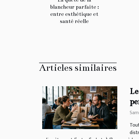
blancheur parfaite :
entre esthétique et
santé réelle
Articles similaires
Le
pe
Same
Tout
dist