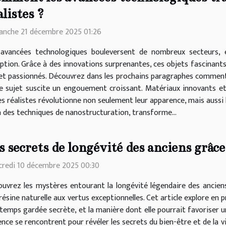
alistes ?
nche 21 décembre 2025 01:26
avancées technologiques bouleversent de nombreux secteurs, e
ption. Grâce à des innovations surprenantes, ces objets fascinants
s et passionnés. Découvrez dans les prochains paragraphes comme
ce sujet suscite un engouement croissant. Matériaux innovants et
s réalistes révolutionne non seulement leur apparence, mais aussi 
à des techniques de nanostructuration, transforme...
s secrets de longévité des anciens grâce
redi 10 décembre 2025 00:30
uvrez les mystères entourant la longévité légendaire des anciens p
résine naturelle aux vertus exceptionnelles. Cet article explore en 
temps gardée secrète, et la manière dont elle pourrait favoriser u
nce se rencontrent pour révéler les secrets du bien-être et de la vit