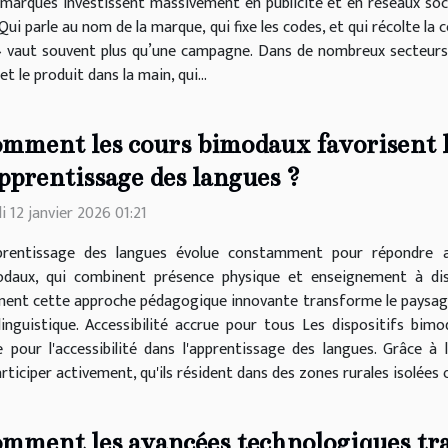
s marques investissent massivement en publicité et en réseaux socia
. Qui parle au nom de la marque, qui fixe les codes, et qui récolte la
 vaut souvent plus qu’une campagne. Dans de nombreux secteurs, d
t le produit dans la main, qui...
mment les cours bimodaux favorisent l
apprentissage des langues ?
i 12 janvier 2026 01:21
pprentissage des langues évolue constamment pour répondre a
daux, qui combinent présence physique et enseignement à dist
ment cette approche pédagogique innovante transforme le paysage é
linguistique. Accessibilité accrue pour tous Les dispositifs bi
pour l'accessibilité dans l'apprentissage des langues. Grâce à la
ticiper activement, qu'ils résident dans des zones rurales isolées o
mment les avancées technologiques tra