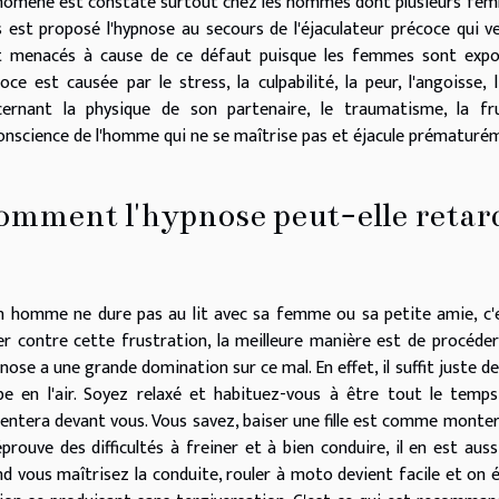
omène est constaté surtout chez les hommes dont plusieurs femme
s est proposé
l'hypnose au secours de l'éjaculateur précoce
qui ve
t menacés à cause de ce défaut puisque les femmes sont exposé
oce est causée par le stress, la culpabilité, la peur, l'angoisse,
cernant la physique de son partenaire, le traumatisme, la fr
conscience de l'homme qui ne se maîtrise pas et éjacule prématuré
mment l'hypnose peut-elle retard
n homme ne dure pas au lit avec sa femme ou sa petite amie, c'est
er contre cette frustration, la meilleure manière est de procéder
pnose a une grande domination sur ce mal. En effet, il suffit juste 
e en l'air. Soyez relaxé et habituez-vous à être tout le temps 
entera devant vous. Vous savez, baiser une fille est comme monte
prouve des difficultés à freiner et à bien conduire, il en est au
d vous maîtrisez la conduite, rouler à moto devient facile et on é