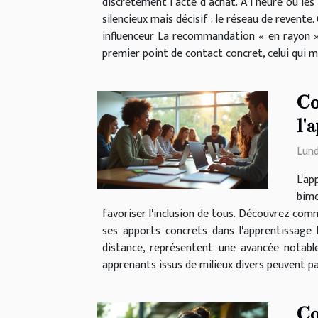
discrètement l’acte d’achat. À l’heure où le
silencieux mais décisif : le réseau de revente
influenceur La recommandation « en rayon »
premier point de contact concret, celui qui me
Co
l'
Lund
L'a
bimo
favoriser l'inclusion de tous. Découvrez com
ses apports concrets dans l'apprentissage 
distance, représentent une avancée notable 
apprenants issus de milieux divers peuvent par
Co