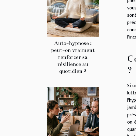
phén
vou
son
préc
con
l'in
Auto-hypnose :
peut-on vraiment
Co
renforcer sa
résilience au
?
quotidien ?
Si u
lutt
l'hy
jamb
prés
on é
quan