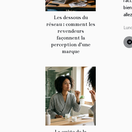
l'ac
bien
alle
Les dessous du
réseau : comment les
Lund
revendeurs
façonnent la
perception d’une
marque
La quête de la