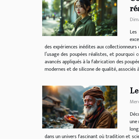
ré
Dima
Les 
exce
des expériences inédites aux collectionneur
l’usage des poupées réalistes, et pourquoi 
avancés appliqués à la fabrication des poupée
modernes et de silicone de qualité, associés 
Le
Merc
Déco
une 
long
dans un univers fascinant où tradition et scie