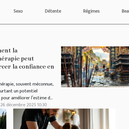
Sexo
Détente
Régimes
Bea
nt la
hérapie peut
cer la confiance en
hérapie, souvent méconnue,
ourtant un potentiel
pour améliorer l’estime de
 qualité de vie. Trouver ou
 26 décembre 2025 10:30
 confiance en sa sexualité
sformer la relation que l’on
nt avec soi-même et avec