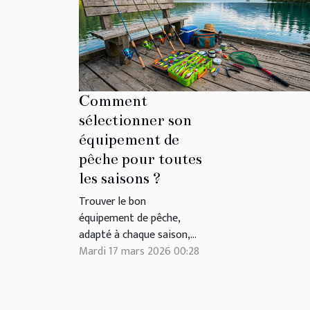
les autr
travers d
Comment
sélectionner son
équipement de
pêche pour toutes
les saisons ?
Trouver le bon
équipement de pêche,
adapté à chaque saison,
peut transformer
Mardi 17 mars 2026 00:28
l’expérience au bord de
l’eau. Cet article dévoile
les critères essentiels