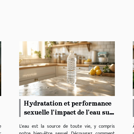
pratique vise à améliorer
la qualité de vie en
soulageant divers
troubles physiques et en
rééquilibrant l’organisme.
Laissez-vous guider à
travers les prochains...
Hydratation et performance
sexuelle l'impact de l'eau sur
la santé intime
e
L'eau est la source de toute vie, y compris
r
notre bien-être sexuel. Découvrez comment