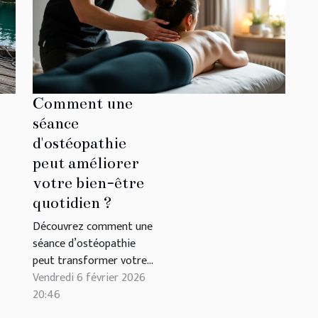
es. Découvrez comment, à
ifférentes...
Comment une
séance
d'ostéopathie
peut améliorer
votre bien-être
quotidien ?
Découvrez comment une
séance d’ostéopathie
peut transformer votre
bien-être au quotidien.
Vendredi 6 février 2026
Grâce à une approche
20:46
globale du corps, cette