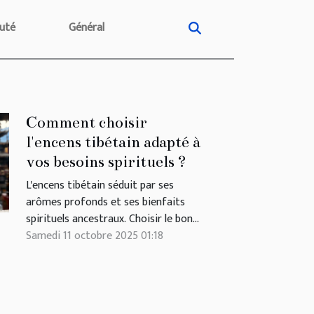
uté
Général
Comment choisir
l'encens tibétain adapté à
vos besoins spirituels ?
L'encens tibétain séduit par ses
arômes profonds et ses bienfaits
spirituels ancestraux. Choisir le bon
encens pour accompagner ses
Samedi 11 octobre 2025 01:18
pratiques méditatives, énergétiques
ou rituelles peut transformer
l'expérience sensorielle et renforcer
l’harmonie intérieure. Découvrez